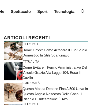
yle
Spettacolo
Sport
Tecnologia
ARTICOLI RECENTI
LIFESTYLE
Home Office: Come Arredare Il Tuo Studio
Domestico In Stile Scandinavo
ATTUALITÀ
Come Evitare Il Fermo Amministrativo Del
Veicolo Grazie Alla Legge 104, Ecco Il
Cavillo
CURIOSITÀ
Questa Mosca Depone Fino A 500 Uova In
Questo Angolo Nascosto Della Casa: Il
Rischio Di Infestazione È Alto
LIFESTYLE