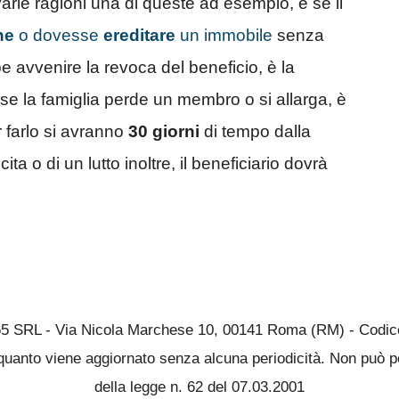
arie ragioni una di queste ad esempio, è se il
ne
o dovesse
ereditare
un immobile
senza
e avvenire la revoca del beneficio, è la
ti se la famiglia perde un membro o si allarga, è
r farlo si avranno
30 giorni
di tempo dalla
ta o di un lutto inoltre, il beneficiario dovrà
65 SRL - Via Nicola Marchese 10, 00141 Roma (RM) - Codice 
quanto viene aggiornato senza alcuna periodicità. Non può pe
della legge n. 62 del 07.03.2001