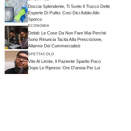
Doccia Splendente, Ti Svelo Il Trucco Delle
Esperte Di Pulito: Così Dici Addio Allo
Sporco
ECONOMIA
Debiti: Le Cose Da Non Fare Mai Perché
Sono Rinuncia Tacita Alla Prescrizione,
Allarme Dei Commercialisti
SPETTACOLO
Vite Al Limite, Il Paziente Sparito Poco
Dopo Le Riprese: Ore D’ansia Per Lui