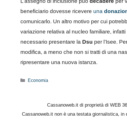
L’assegno di inclusione può
decadere
per v
beneficiario dovesse ricevere
una
donazio
comunicarlo. Un altro motivo per cui potrebb
variazione relativa al nucleo familiare, infat
necessario presentare la
Dsu
per l’Isee. Pe
modifica, a meno che non si tratti di una nasci
ripresentare una nuova istanza.
Categorie
Economia
Cassanoweb.it di proprietà di WEB 3
Cassanoweb.it non è una testata giornalistica, in 