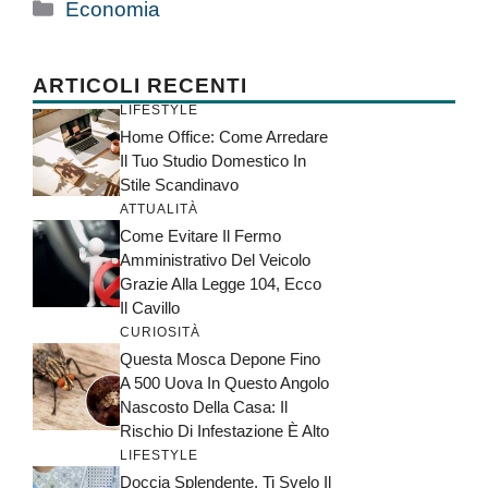
Categorie
Economia
ARTICOLI RECENTI
LIFESTYLE
Home Office: Come Arredare
Il Tuo Studio Domestico In
Stile Scandinavo
ATTUALITÀ
Come Evitare Il Fermo
Amministrativo Del Veicolo
Grazie Alla Legge 104, Ecco
Il Cavillo
CURIOSITÀ
Questa Mosca Depone Fino
A 500 Uova In Questo Angolo
Nascosto Della Casa: Il
Rischio Di Infestazione È Alto
LIFESTYLE
Doccia Splendente, Ti Svelo Il