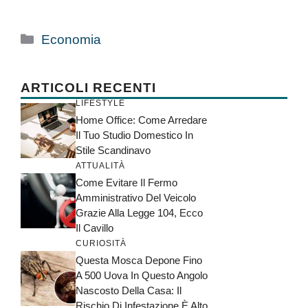
Categorie
Economia
ARTICOLI RECENTI
LIFESTYLE
Home Office: Come Arredare
Il Tuo Studio Domestico In
Stile Scandinavo
ATTUALITÀ
Come Evitare Il Fermo
Amministrativo Del Veicolo
Grazie Alla Legge 104, Ecco
Il Cavillo
CURIOSITÀ
Questa Mosca Depone Fino
A 500 Uova In Questo Angolo
Nascosto Della Casa: Il
Rischio Di Infestazione È Alto