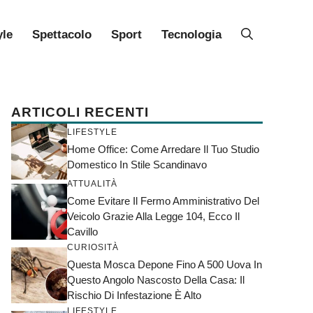
yle
Spettacolo
Sport
Tecnologia
ARTICOLI RECENTI
LIFESTYLE
Home Office: Come Arredare Il Tuo Studio
Domestico In Stile Scandinavo
ATTUALITÀ
Come Evitare Il Fermo Amministrativo Del
Veicolo Grazie Alla Legge 104, Ecco Il
Cavillo
CURIOSITÀ
Questa Mosca Depone Fino A 500 Uova In
Questo Angolo Nascosto Della Casa: Il
Rischio Di Infestazione È Alto
LIFESTYLE