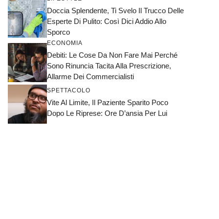
Doccia Splendente, Ti Svelo Il Trucco Delle
Esperte Di Pulito: Così Dici Addio Allo
Sporco
ECONOMIA
Debiti: Le Cose Da Non Fare Mai Perché
Sono Rinuncia Tacita Alla Prescrizione,
Allarme Dei Commercialisti
SPETTACOLO
Vite Al Limite, Il Paziente Sparito Poco
Dopo Le Riprese: Ore D’ansia Per Lui