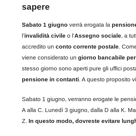
sapere
Sabato 1 giugno
verrà erogata la
pension
l’
invalidità civile
o l’
Assegno sociale
, a t
accredito un
conto corrente postale
. Come
viene considerato un
giorno bancabile per
stesso giorno sono aperti pure gli uffici post
pensione in contanti
. A questo proposito v
Sabato 1 giugno, verranno erogate le pensio
A alla C. Lunedì 3 giugno, dalla D alla K. Mar
Z.
In questo modo, dovreste evitare lungh