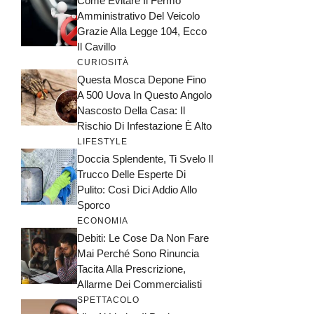
Come Evitare Il Fermo
Amministrativo Del Veicolo
Grazie Alla Legge 104, Ecco
Il Cavillo
CURIOSITÀ
Questa Mosca Depone Fino
A 500 Uova In Questo Angolo
Nascosto Della Casa: Il
Rischio Di Infestazione È Alto
LIFESTYLE
Doccia Splendente, Ti Svelo Il
Trucco Delle Esperte Di
Pulito: Così Dici Addio Allo
Sporco
ECONOMIA
Debiti: Le Cose Da Non Fare
Mai Perché Sono Rinuncia
Tacita Alla Prescrizione,
Allarme Dei Commercialisti
SPETTACOLO