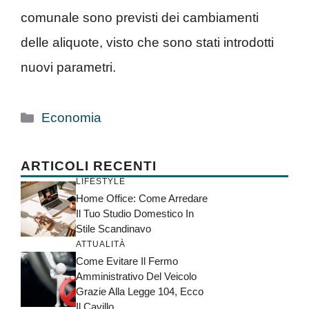
comunale sono previsti dei cambiamenti
delle aliquote, visto che sono stati introdotti
nuovi parametri.
Categorie
Economia
ARTICOLI RECENTI
LIFESTYLE
Home Office: Come Arredare
Il Tuo Studio Domestico In
Stile Scandinavo
ATTUALITÀ
Come Evitare Il Fermo
Amministrativo Del Veicolo
Grazie Alla Legge 104, Ecco
Il Cavillo