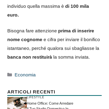
individuo quella massima è
di 100 mila
euro.
Bisogna fare attenzione
prima di inserire
nome cognome
e cifra per inviare il bonifico
istantaneo, perché qualora sui sbagliasse la
banca non restituirà
la somma inviata.
Categorie
Economia
ARTICOLI RECENTI
LIFESTYLE
Home Office: Come Arredare
Il Tuo Studio Domestico In