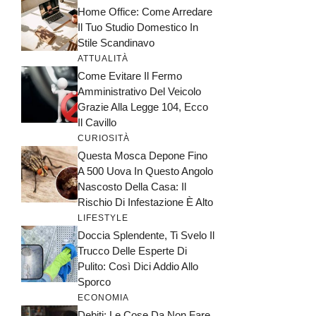
Home Office: Come Arredare
Il Tuo Studio Domestico In
Stile Scandinavo
ATTUALITÀ
Come Evitare Il Fermo
Amministrativo Del Veicolo
Grazie Alla Legge 104, Ecco
Il Cavillo
CURIOSITÀ
Questa Mosca Depone Fino
A 500 Uova In Questo Angolo
Nascosto Della Casa: Il
Rischio Di Infestazione È Alto
LIFESTYLE
Doccia Splendente, Ti Svelo Il
Trucco Delle Esperte Di
Pulito: Così Dici Addio Allo
Sporco
ECONOMIA
Debiti: Le Cose Da Non Fare