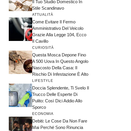
Il Tuo Studio Domestico In
Stile Scandinavo
ATTUALITÀ
Come Evitare Il Fermo
Amministrativo Del Veicolo
Grazie Alla Legge 104, Ecco
Il Cavillo
CURIOSITÀ
Questa Mosca Depone Fino
A 500 Uova In Questo Angolo
Nascosto Della Casa: Il
Rischio Di Infestazione È Alto
LIFESTYLE
Doccia Splendente, Ti Svelo Il
Trucco Delle Esperte Di
Pulito: Così Dici Addio Allo
Sporco
ECONOMIA
Debiti: Le Cose Da Non Fare
Mai Perché Sono Rinuncia