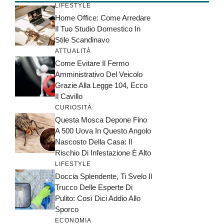
LIFESTYLE
Home Office: Come Arredare
Il Tuo Studio Domestico In
Stile Scandinavo
ATTUALITÀ
Come Evitare Il Fermo
Amministrativo Del Veicolo
Grazie Alla Legge 104, Ecco
Il Cavillo
CURIOSITÀ
Questa Mosca Depone Fino
A 500 Uova In Questo Angolo
Nascosto Della Casa: Il
Rischio Di Infestazione È Alto
LIFESTYLE
Doccia Splendente, Ti Svelo Il
Trucco Delle Esperte Di
Pulito: Così Dici Addio Allo
Sporco
ECONOMIA