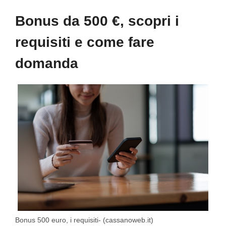
Bonus da 500 €, scopri i
requisiti e come fare
domanda
Bonus 500 euro, i requisiti- (cassanoweb.it)