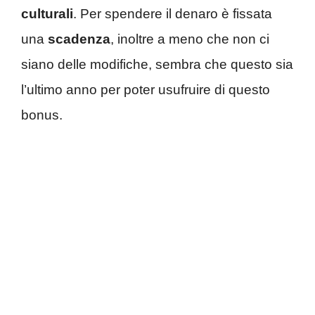
culturali
. Per spendere il denaro è fissata
una
scadenza
, inoltre a meno che non ci
siano delle modifiche, sembra che questo sia
l’ultimo anno per poter usufruire di questo
bonus.