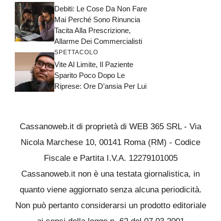
Debiti: Le Cose Da Non Fare
Mai Perché Sono Rinuncia
Tacita Alla Prescrizione,
Allarme Dei Commercialisti
SPETTACOLO
Vite Al Limite, Il Paziente
Sparito Poco Dopo Le
Riprese: Ore D’ansia Per Lui
Cassanoweb.it di proprietà di WEB 365 SRL - Via
Nicola Marchese 10, 00141 Roma (RM) - Codice
Fiscale e Partita I.V.A. 12279101005
Cassanoweb.it non è una testata giornalistica, in
quanto viene aggiornato senza alcuna periodicità.
Non può pertanto considerarsi un prodotto editoriale