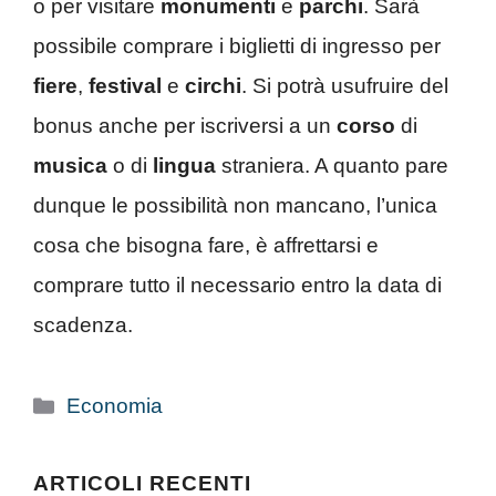
o per visitare
monumenti
e
parchi
. Sarà
possibile comprare i biglietti di ingresso per
fiere
,
festival
e
circhi
. Si potrà usufruire del
bonus anche per iscriversi a un
corso
di
musica
o di
lingua
straniera. A quanto pare
dunque le possibilità non mancano, l’unica
cosa che bisogna fare, è affrettarsi e
comprare tutto il necessario entro la data di
scadenza.
Categorie
Economia
ARTICOLI RECENTI