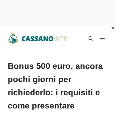
Vai
Menu
al
contenuto
Bonus 500 euro, ancora
pochi giorni per
richiederlo: i requisiti e
come presentare