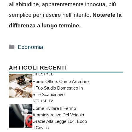
all’abitudine, apparentemente innocua, più
semplice per riuscire nell’intento.
Noterete la
differenza a lungo termine.
Categorie
Economia
ARTICOLI RECENTI
LIFESTYLE
Home Office: Come Arredare
Il Tuo Studio Domestico In
Stile Scandinavo
ATTUALITÀ
Come Evitare Il Fermo
Amministrativo Del Veicolo
Grazie Alla Legge 104, Ecco
Il Cavillo