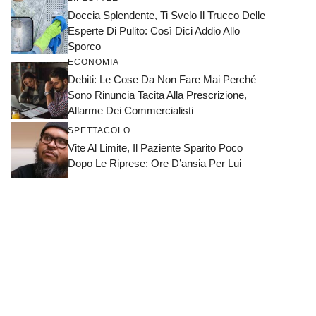
Doccia Splendente, Ti Svelo Il Trucco Delle
Esperte Di Pulito: Così Dici Addio Allo
Sporco
ECONOMIA
Debiti: Le Cose Da Non Fare Mai Perché
Sono Rinuncia Tacita Alla Prescrizione,
Allarme Dei Commercialisti
SPETTACOLO
Vite Al Limite, Il Paziente Sparito Poco
Dopo Le Riprese: Ore D’ansia Per Lui