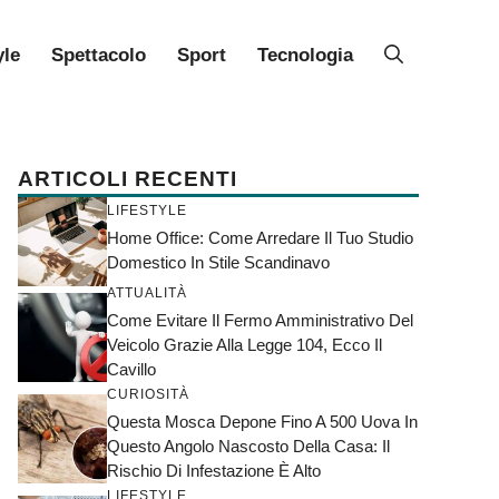
yle
Spettacolo
Sport
Tecnologia
ARTICOLI RECENTI
LIFESTYLE
Home Office: Come Arredare Il Tuo Studio
Domestico In Stile Scandinavo
ATTUALITÀ
Come Evitare Il Fermo Amministrativo Del
Veicolo Grazie Alla Legge 104, Ecco Il
Cavillo
CURIOSITÀ
Questa Mosca Depone Fino A 500 Uova In
Questo Angolo Nascosto Della Casa: Il
Rischio Di Infestazione È Alto
LIFESTYLE