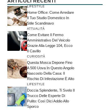
ARTICOLI RECENTI
LIFESTYLE
Home Office: Come Arredare
Il Tuo Studio Domestico In
Stile Scandinavo
ATTUALITÀ
Come Evitare Il Fermo
Amministrativo Del Veicolo
Grazie Alla Legge 104, Ecco
Il Cavillo
CURIOSITÀ
Questa Mosca Depone Fino
A 500 Uova In Questo Angolo
Nascosto Della Casa: Il
Rischio Di Infestazione È Alto
LIFESTYLE
Doccia Splendente, Ti Svelo Il
Trucco Delle Esperte Di
Pulito: Così Dici Addio Allo
Sporco