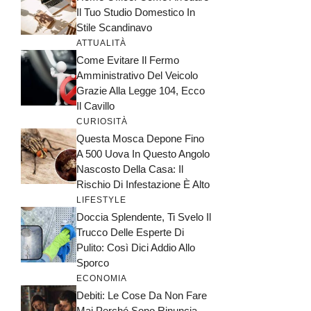
Il Tuo Studio Domestico In
Stile Scandinavo
ATTUALITÀ
Come Evitare Il Fermo
Amministrativo Del Veicolo
Grazie Alla Legge 104, Ecco
Il Cavillo
CURIOSITÀ
Questa Mosca Depone Fino
A 500 Uova In Questo Angolo
Nascosto Della Casa: Il
Rischio Di Infestazione È Alto
LIFESTYLE
Doccia Splendente, Ti Svelo Il
Trucco Delle Esperte Di
Pulito: Così Dici Addio Allo
Sporco
ECONOMIA
Debiti: Le Cose Da Non Fare
Mai Perché Sono Rinuncia