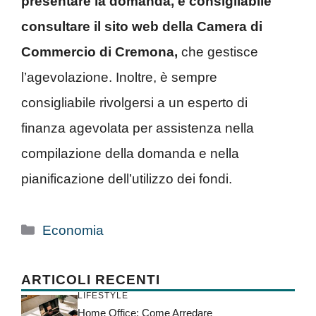
presentare la domanda, è consigliabile
consultare il sito web della Camera di
Commercio di Cremona,
che gestisce
l’agevolazione. Inoltre, è sempre
consigliabile rivolgersi a un esperto di
finanza agevolata per assistenza nella
compilazione della domanda e nella
pianificazione dell’utilizzo dei fondi.
Categorie
Economia
ARTICOLI RECENTI
LIFESTYLE
Home Office: Come Arredare