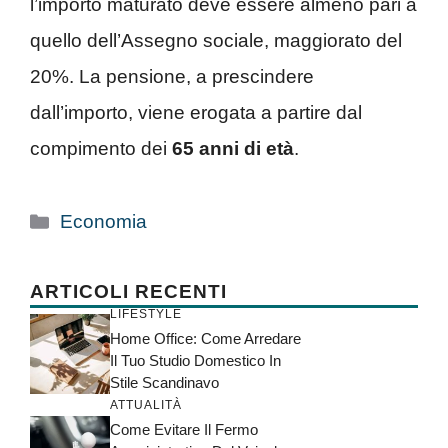
l’importo maturato deve essere almeno pari a
quello dell’Assegno sociale, maggiorato del
20%. La pensione, a prescindere
dall’importo, viene erogata a partire dal
compimento dei
65 anni di età
.
Categorie
Economia
ARTICOLI RECENTI
LIFESTYLE
Home Office: Come Arredare
Il Tuo Studio Domestico In
Stile Scandinavo
ATTUALITÀ
Come Evitare Il Fermo