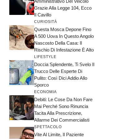
Amministrativo Del Veicolo
Grazie Alla Legge 104, Ecco
Il Cavillo
CURIOSITÀ
Questa Mosca Depone Fino
A 500 Uova In Questo Angolo
Nascosto Della Casa: Il
Rischio Di Infestazione È Alto
LIFESTYLE
Doccia Splendente, Ti Svelo Il
Trucco Delle Esperte Di
Pulito: Così Dici Addio Allo
Sporco
ECONOMIA
Debiti: Le Cose Da Non Fare
Mai Perché Sono Rinuncia
Tacita Alla Prescrizione,
Allarme Dei Commercialisti
SPETTACOLO
Vite Al Limite, Il Paziente