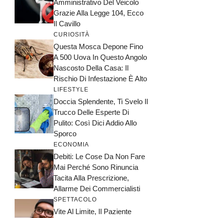
Amministrativo Del Veicolo
Grazie Alla Legge 104, Ecco
Il Cavillo
CURIOSITÀ
Questa Mosca Depone Fino
A 500 Uova In Questo Angolo
Nascosto Della Casa: Il
Rischio Di Infestazione È Alto
LIFESTYLE
Doccia Splendente, Ti Svelo Il
Trucco Delle Esperte Di
Pulito: Così Dici Addio Allo
Sporco
ECONOMIA
Debiti: Le Cose Da Non Fare
Mai Perché Sono Rinuncia
Tacita Alla Prescrizione,
Allarme Dei Commercialisti
SPETTACOLO
Vite Al Limite, Il Paziente