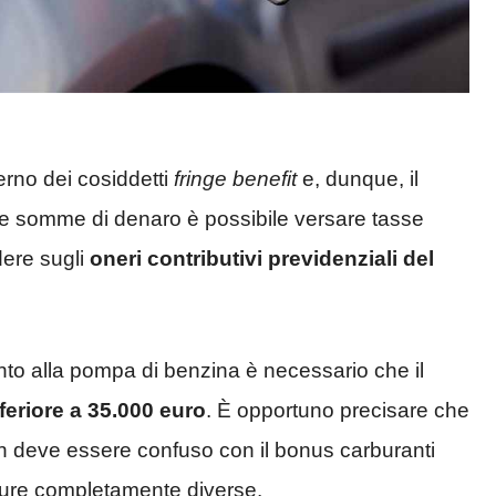
terno dei cosiddetti
fringe benefit
e, dunque, il
ste somme di denaro è possibile versare tasse
dere sugli
oneri contributivi previdenziali del
ento alla pompa di benzina è necessario che il
feriore a 35.000 euro
. È opportuno precisare che
on deve essere confuso con il bonus carburanti
misure completamente diverse.