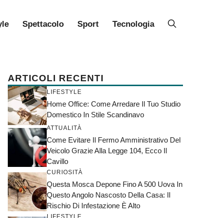
yle
Spettacolo
Sport
Tecnologia
ARTICOLI RECENTI
LIFESTYLE
Home Office: Come Arredare Il Tuo Studio
Domestico In Stile Scandinavo
ATTUALITÀ
Come Evitare Il Fermo Amministrativo Del
Veicolo Grazie Alla Legge 104, Ecco Il
Cavillo
CURIOSITÀ
Questa Mosca Depone Fino A 500 Uova In
Questo Angolo Nascosto Della Casa: Il
Rischio Di Infestazione È Alto
LIFESTYLE