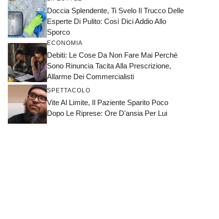
Doccia Splendente, Ti Svelo Il Trucco Delle
Esperte Di Pulito: Così Dici Addio Allo
Sporco
ECONOMIA
Debiti: Le Cose Da Non Fare Mai Perché
Sono Rinuncia Tacita Alla Prescrizione,
Allarme Dei Commercialisti
SPETTACOLO
Vite Al Limite, Il Paziente Sparito Poco
Dopo Le Riprese: Ore D’ansia Per Lui