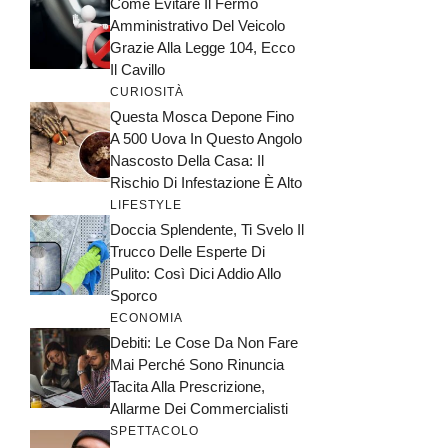
Come Evitare Il Fermo
Amministrativo Del Veicolo
Grazie Alla Legge 104, Ecco
Il Cavillo
CURIOSITÀ
Questa Mosca Depone Fino
A 500 Uova In Questo Angolo
Nascosto Della Casa: Il
Rischio Di Infestazione È Alto
LIFESTYLE
Doccia Splendente, Ti Svelo Il
Trucco Delle Esperte Di
Pulito: Così Dici Addio Allo
Sporco
ECONOMIA
Debiti: Le Cose Da Non Fare
Mai Perché Sono Rinuncia
Tacita Alla Prescrizione,
Allarme Dei Commercialisti
SPETTACOLO