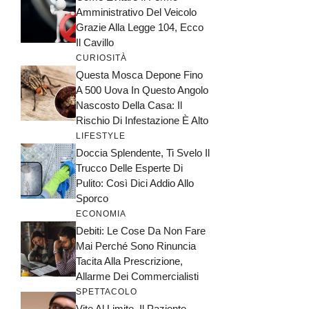
Amministrativo Del Veicolo
Grazie Alla Legge 104, Ecco
Il Cavillo
CURIOSITÀ
Questa Mosca Depone Fino
A 500 Uova In Questo Angolo
Nascosto Della Casa: Il
Rischio Di Infestazione È Alto
LIFESTYLE
Doccia Splendente, Ti Svelo Il
Trucco Delle Esperte Di
Pulito: Così Dici Addio Allo
Sporco
ECONOMIA
Debiti: Le Cose Da Non Fare
Mai Perché Sono Rinuncia
Tacita Alla Prescrizione,
Allarme Dei Commercialisti
SPETTACOLO
Vite Al Limite, Il Paziente