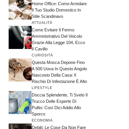
Home Office: Come Arredare
Il Tuo Studio Domestico In
Stile Scandinavo
ATTUALITÀ
Come Evitare Il Fermo
Amministrativo Del Veicolo
Grazie Alla Legge 104, Ecco
Il Cavillo
CURIOSITÀ
Questa Mosca Depone Fino
A 500 Uova In Questo Angolo
Nascosto Della Casa: Il
Rischio Di Infestazione È Alto
LIFESTYLE
Doccia Splendente, Ti Svelo Il
Trucco Delle Esperte Di
Pulito: Così Dici Addio Allo
Sporco
ECONOMIA
Debiti: Le Cose Da Non Fare