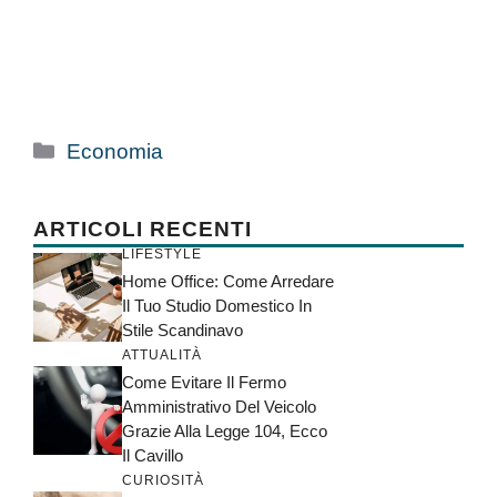
Categorie
Economia
ARTICOLI RECENTI
LIFESTYLE
Home Office: Come Arredare
Il Tuo Studio Domestico In
Stile Scandinavo
ATTUALITÀ
Come Evitare Il Fermo
Amministrativo Del Veicolo
Grazie Alla Legge 104, Ecco
Il Cavillo
CURIOSITÀ