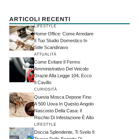
ARTICOLI RECENTI
LIFESTYLE
Home Office: Come Arredare
Il Tuo Studio Domestico In
Stile Scandinavo
ATTUALITÀ
Come Evitare Il Fermo
Amministrativo Del Veicolo
Grazie Alla Legge 104, Ecco
Il Cavillo
CURIOSITÀ
Questa Mosca Depone Fino
A 500 Uova In Questo Angolo
Nascosto Della Casa: Il
Rischio Di Infestazione È Alto
LIFESTYLE
Doccia Splendente, Ti Svelo Il
Trucco Delle Esperte Di