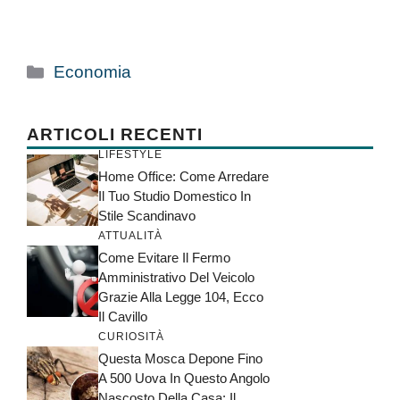
Categorie
Economia
ARTICOLI RECENTI
LIFESTYLE
Home Office: Come Arredare
Il Tuo Studio Domestico In
Stile Scandinavo
ATTUALITÀ
Come Evitare Il Fermo
Amministrativo Del Veicolo
Grazie Alla Legge 104, Ecco
Il Cavillo
CURIOSITÀ
Questa Mosca Depone Fino
A 500 Uova In Questo Angolo
Nascosto Della Casa: Il