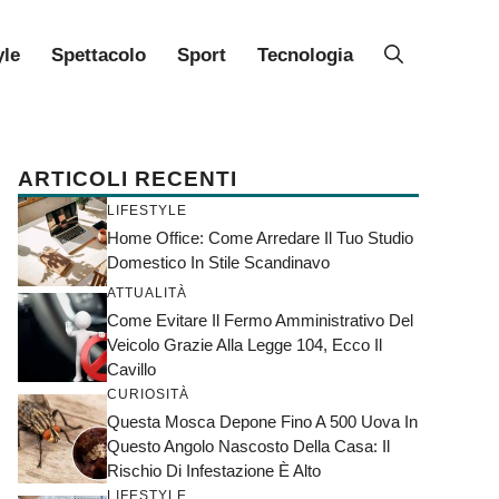
yle
Spettacolo
Sport
Tecnologia
ARTICOLI RECENTI
LIFESTYLE
Home Office: Come Arredare Il Tuo Studio
Domestico In Stile Scandinavo
ATTUALITÀ
Come Evitare Il Fermo Amministrativo Del
Veicolo Grazie Alla Legge 104, Ecco Il
Cavillo
CURIOSITÀ
Questa Mosca Depone Fino A 500 Uova In
Questo Angolo Nascosto Della Casa: Il
Rischio Di Infestazione È Alto
LIFESTYLE