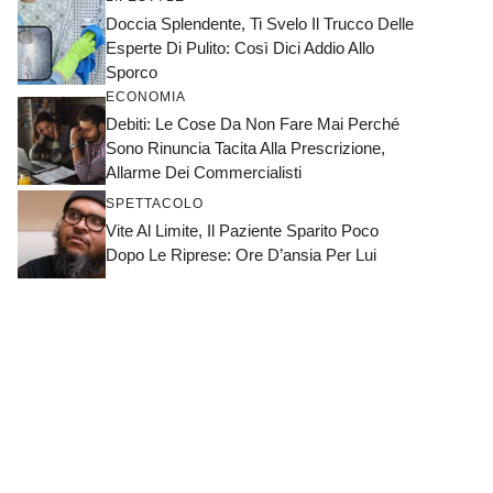
Doccia Splendente, Ti Svelo Il Trucco Delle
Esperte Di Pulito: Così Dici Addio Allo
Sporco
ECONOMIA
Debiti: Le Cose Da Non Fare Mai Perché
Sono Rinuncia Tacita Alla Prescrizione,
Allarme Dei Commercialisti
SPETTACOLO
Vite Al Limite, Il Paziente Sparito Poco
Dopo Le Riprese: Ore D’ansia Per Lui