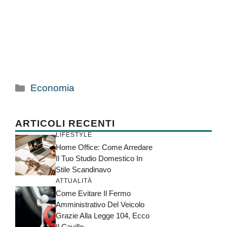
Categorie
Economia
ARTICOLI RECENTI
LIFESTYLE
Home Office: Come Arredare
Il Tuo Studio Domestico In
Stile Scandinavo
ATTUALITÀ
Come Evitare Il Fermo
Amministrativo Del Veicolo
Grazie Alla Legge 104, Ecco
Il Cavillo