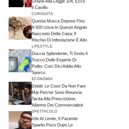
Grazie Alla Legge 104, Ecco
Il Cavillo
CURIOSITÀ
Questa Mosca Depone Fino
A 500 Uova In Questo Angolo
Nascosto Della Casa: Il
Rischio Di Infestazione È Alto
LIFESTYLE
Doccia Splendente, Ti Svelo Il
Trucco Delle Esperte Di
Pulito: Così Dici Addio Allo
Sporco
ECONOMIA
Debiti: Le Cose Da Non Fare
Mai Perché Sono Rinuncia
Tacita Alla Prescrizione,
Allarme Dei Commercialisti
SPETTACOLO
Vite Al Limite, Il Paziente
Sparito Poco Dopo Le