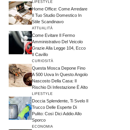
LIFESTYLE
Home Office: Come Arredare
Il Tuo Studio Domestico In
Stile Scandinavo
ATTUALITÀ
Come Evitare Il Fermo
Amministrativo Del Veicolo
Grazie Alla Legge 104, Ecco
Il Cavillo
CURIOSITÀ
Questa Mosca Depone Fino
A 500 Uova In Questo Angolo
Nascosto Della Casa: Il
Rischio Di Infestazione È Alto
LIFESTYLE
Doccia Splendente, Ti Svelo Il
Trucco Delle Esperte Di
Pulito: Così Dici Addio Allo
Sporco
ECONOMIA