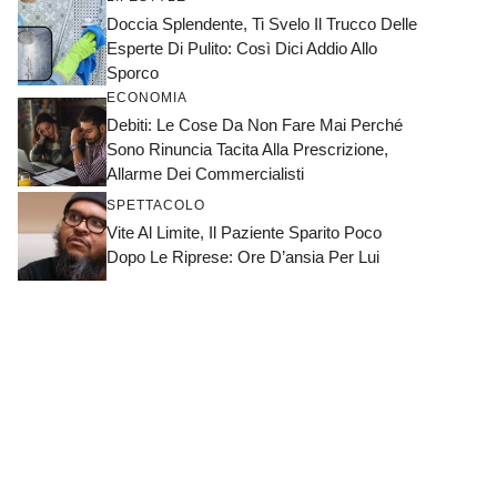
Doccia Splendente, Ti Svelo Il Trucco Delle
Esperte Di Pulito: Così Dici Addio Allo
Sporco
ECONOMIA
Debiti: Le Cose Da Non Fare Mai Perché
Sono Rinuncia Tacita Alla Prescrizione,
Allarme Dei Commercialisti
SPETTACOLO
Vite Al Limite, Il Paziente Sparito Poco
Dopo Le Riprese: Ore D’ansia Per Lui