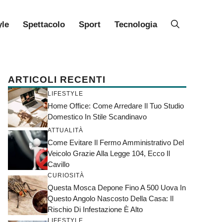
yle
Spettacolo
Sport
Tecnologia
ARTICOLI RECENTI
LIFESTYLE
Home Office: Come Arredare Il Tuo Studio
Domestico In Stile Scandinavo
ATTUALITÀ
Come Evitare Il Fermo Amministrativo Del
Veicolo Grazie Alla Legge 104, Ecco Il
Cavillo
CURIOSITÀ
Questa Mosca Depone Fino A 500 Uova In
Questo Angolo Nascosto Della Casa: Il
Rischio Di Infestazione È Alto
LIFESTYLE