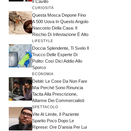
Il Cavillo
CURIOSITÀ
Questa Mosca Depone Fino
A 500 Uova In Questo Angolo
Nascosto Della Casa: Il
Rischio Di Infestazione È Alto
LIFESTYLE
Doccia Splendente, Ti Svelo Il
Trucco Delle Esperte Di
Pulito: Così Dici Addio Allo
Sporco
ECONOMIA
Debiti: Le Cose Da Non Fare
Mai Perché Sono Rinuncia
Tacita Alla Prescrizione,
Allarme Dei Commercialisti
SPETTACOLO
Vite Al Limite, Il Paziente
Sparito Poco Dopo Le
Riprese: Ore D’ansia Per Lui