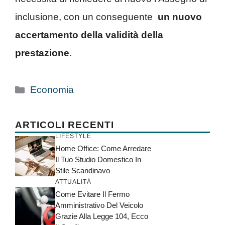
inclusione, con un conseguente
un nuovo
accertamento della validità della
prestazione
.
Categorie
Economia
ARTICOLI RECENTI
LIFESTYLE
Home Office: Come Arredare
Il Tuo Studio Domestico In
Stile Scandinavo
ATTUALITÀ
Come Evitare Il Fermo
Amministrativo Del Veicolo
Grazie Alla Legge 104, Ecco