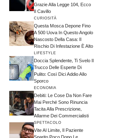
Grazie Alla Legge 104, Ecco
Il Cavillo
CURIOSITÀ
Questa Mosca Depone Fino
A 500 Uova In Questo Angolo
Nascosto Della Casa: Il
Rischio Di Infestazione È Alto
LIFESTYLE
Doccia Splendente, Ti Svelo Il
Trucco Delle Esperte Di
Pulito: Così Dici Addio Allo
Sporco
ECONOMIA
Debiti: Le Cose Da Non Fare
Mai Perché Sono Rinuncia
Tacita Alla Prescrizione,
Allarme Dei Commercialisti
SPETTACOLO
Vite Al Limite, Il Paziente
Sparito Poco Dopo Le