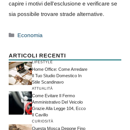
capire i motivi dell’esclusione e verificare se
sia possibile trovare strade alternative.
Categorie
Economia
ARTICOLI RECENTI
LIFESTYLE
Home Office: Come Arredare
Il Tuo Studio Domestico In
Stile Scandinavo
ATTUALITÀ
Come Evitare Il Fermo
Amministrativo Del Veicolo
Grazie Alla Legge 104, Ecco
Il Cavillo
CURIOSITÀ
Questa Mosca Depone Fino