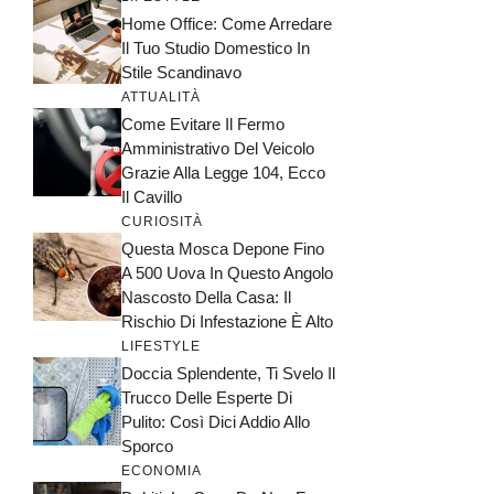
Home Office: Come Arredare
Il Tuo Studio Domestico In
Stile Scandinavo
ATTUALITÀ
Come Evitare Il Fermo
Amministrativo Del Veicolo
Grazie Alla Legge 104, Ecco
Il Cavillo
CURIOSITÀ
Questa Mosca Depone Fino
A 500 Uova In Questo Angolo
Nascosto Della Casa: Il
Rischio Di Infestazione È Alto
LIFESTYLE
Doccia Splendente, Ti Svelo Il
Trucco Delle Esperte Di
Pulito: Così Dici Addio Allo
Sporco
ECONOMIA