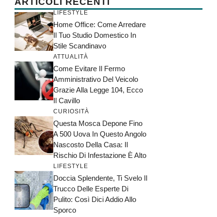
ARTICOLI RECENTI
LIFESTYLE
Home Office: Come Arredare
Il Tuo Studio Domestico In
Stile Scandinavo
ATTUALITÀ
Come Evitare Il Fermo
Amministrativo Del Veicolo
Grazie Alla Legge 104, Ecco
Il Cavillo
CURIOSITÀ
Questa Mosca Depone Fino
A 500 Uova In Questo Angolo
Nascosto Della Casa: Il
Rischio Di Infestazione È Alto
LIFESTYLE
Doccia Splendente, Ti Svelo Il
Trucco Delle Esperte Di
Pulito: Così Dici Addio Allo
Sporco