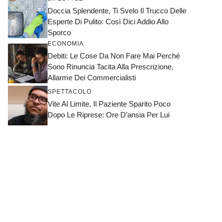
Doccia Splendente, Ti Svelo Il Trucco Delle
Esperte Di Pulito: Così Dici Addio Allo
Sporco
ECONOMIA
Debiti: Le Cose Da Non Fare Mai Perché
Sono Rinuncia Tacita Alla Prescrizione,
Allarme Dei Commercialisti
SPETTACOLO
Vite Al Limite, Il Paziente Sparito Poco
Dopo Le Riprese: Ore D’ansia Per Lui