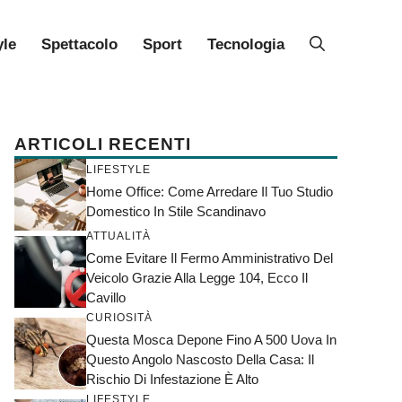
yle
Spettacolo
Sport
Tecnologia
ARTICOLI RECENTI
LIFESTYLE
Home Office: Come Arredare Il Tuo Studio
Domestico In Stile Scandinavo
ATTUALITÀ
Come Evitare Il Fermo Amministrativo Del
Veicolo Grazie Alla Legge 104, Ecco Il
Cavillo
CURIOSITÀ
Questa Mosca Depone Fino A 500 Uova In
Questo Angolo Nascosto Della Casa: Il
Rischio Di Infestazione È Alto
LIFESTYLE