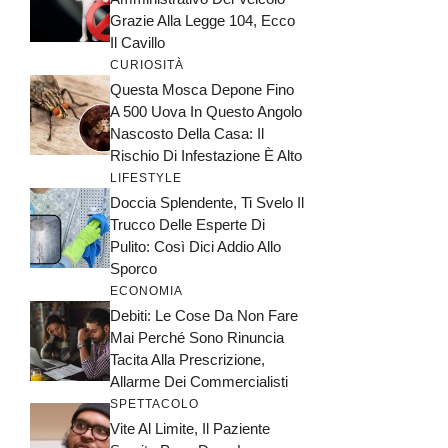
Grazie Alla Legge 104, Ecco
Il Cavillo
CURIOSITÀ
Questa Mosca Depone Fino
A 500 Uova In Questo Angolo
Nascosto Della Casa: Il
Rischio Di Infestazione È Alto
LIFESTYLE
Doccia Splendente, Ti Svelo Il
Trucco Delle Esperte Di
Pulito: Così Dici Addio Allo
Sporco
ECONOMIA
Debiti: Le Cose Da Non Fare
Mai Perché Sono Rinuncia
Tacita Alla Prescrizione,
Allarme Dei Commercialisti
SPETTACOLO
Vite Al Limite, Il Paziente