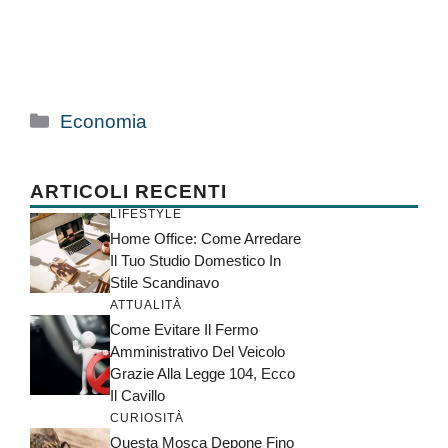
Categorie
Economia
ARTICOLI RECENTI
LIFESTYLE
Home Office: Come Arredare
Il Tuo Studio Domestico In
Stile Scandinavo
ATTUALITÀ
Come Evitare Il Fermo
Amministrativo Del Veicolo
Grazie Alla Legge 104, Ecco
Il Cavillo
CURIOSITÀ
Questa Mosca Depone Fino