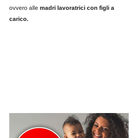
ovvero alle
madri lavoratrici con figli a
carico.