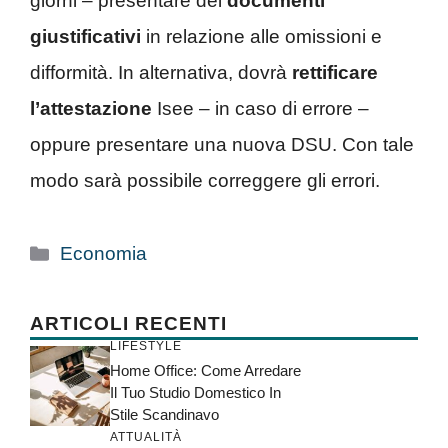
giorni – presentare dei
documenti
giustificativi
in relazione alle omissioni e
difformità. In alternativa, dovrà
rettificare
l’attestazione
Isee – in caso di errore –
oppure presentare una nuova DSU. Con tale
modo sarà possibile correggere gli errori.
Categorie
Economia
ARTICOLI RECENTI
LIFESTYLE
Home Office: Come Arredare
Il Tuo Studio Domestico In
Stile Scandinavo
ATTUALITÀ