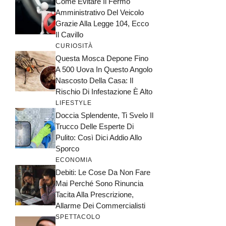
Come Evitare Il Fermo
Amministrativo Del Veicolo
Grazie Alla Legge 104, Ecco
Il Cavillo
CURIOSITÀ
Questa Mosca Depone Fino
A 500 Uova In Questo Angolo
Nascosto Della Casa: Il
Rischio Di Infestazione È Alto
LIFESTYLE
Doccia Splendente, Ti Svelo Il
Trucco Delle Esperte Di
Pulito: Così Dici Addio Allo
Sporco
ECONOMIA
Debiti: Le Cose Da Non Fare
Mai Perché Sono Rinuncia
Tacita Alla Prescrizione,
Allarme Dei Commercialisti
SPETTACOLO