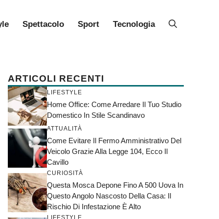
yle
Spettacolo
Sport
Tecnologia
ARTICOLI RECENTI
LIFESTYLE
Home Office: Come Arredare Il Tuo Studio
Domestico In Stile Scandinavo
ATTUALITÀ
Come Evitare Il Fermo Amministrativo Del
Veicolo Grazie Alla Legge 104, Ecco Il
Cavillo
CURIOSITÀ
Questa Mosca Depone Fino A 500 Uova In
Questo Angolo Nascosto Della Casa: Il
Rischio Di Infestazione È Alto
LIFESTYLE