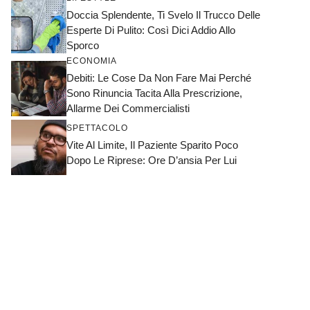
Doccia Splendente, Ti Svelo Il Trucco Delle
Esperte Di Pulito: Così Dici Addio Allo
Sporco
ECONOMIA
Debiti: Le Cose Da Non Fare Mai Perché
Sono Rinuncia Tacita Alla Prescrizione,
Allarme Dei Commercialisti
SPETTACOLO
Vite Al Limite, Il Paziente Sparito Poco
Dopo Le Riprese: Ore D’ansia Per Lui