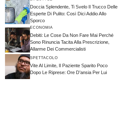
Doccia Splendente, Ti Svelo Il Trucco Delle
Esperte Di Pulito: Così Dici Addio Allo
Sporco
ECONOMIA
Debiti: Le Cose Da Non Fare Mai Perché
Sono Rinuncia Tacita Alla Prescrizione,
Allarme Dei Commercialisti
SPETTACOLO
Vite Al Limite, Il Paziente Sparito Poco
Dopo Le Riprese: Ore D’ansia Per Lui