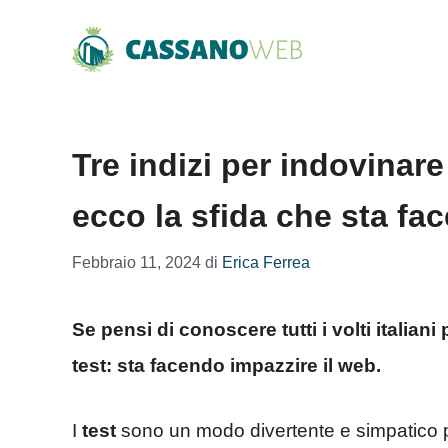
Vai
al
contenuto
Tre indizi per indovinar
ecco la sfida che sta fa
Febbraio 11, 2024
di
Erica Ferrea
Se pensi di conoscere tutti i volti italian
test: sta facendo impazzire il web.
I
test
sono un modo divertente e simpatico