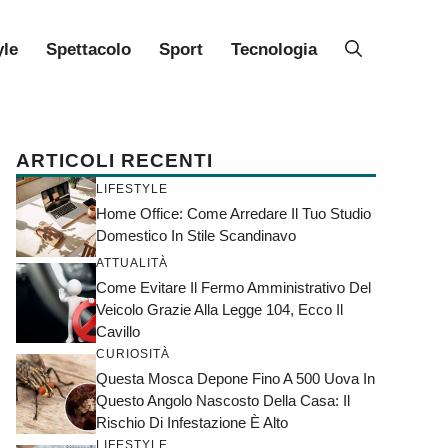
yle
Spettacolo
Sport
Tecnologia
ARTICOLI RECENTI
LIFESTYLE
Home Office: Come Arredare Il Tuo Studio
Domestico In Stile Scandinavo
ATTUALITÀ
Come Evitare Il Fermo Amministrativo Del
Veicolo Grazie Alla Legge 104, Ecco Il
Cavillo
CURIOSITÀ
Questa Mosca Depone Fino A 500 Uova In
Questo Angolo Nascosto Della Casa: Il
Rischio Di Infestazione È Alto
LIFESTYLE