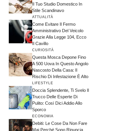
Il Tuo Studio Domestico In
Stile Scandinavo
ATTUALITÀ
Come Evitare Il Fermo
Amministrativo Del Veicolo
Grazie Alla Legge 104, Ecco
Il Cavillo
CURIOSITÀ
Questa Mosca Depone Fino
A 500 Uova In Questo Angolo
Nascosto Della Casa: Il
Rischio Di Infestazione È Alto
LIFESTYLE
Doccia Splendente, Ti Svelo Il
Trucco Delle Esperte Di
Pulito: Così Dici Addio Allo
Sporco
ECONOMIA
Debiti: Le Cose Da Non Fare
Mai Perché Sono Rinuncia