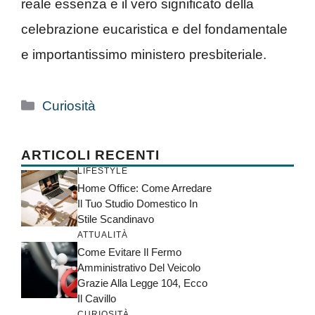
reale essenza e il vero significato della
celebrazione eucaristica e del fondamentale
e importantissimo ministero presbiteriale.
Categorie
Curiosità
ARTICOLI RECENTI
LIFESTYLE
Home Office: Come Arredare
Il Tuo Studio Domestico In
Stile Scandinavo
ATTUALITÀ
Come Evitare Il Fermo
Amministrativo Del Veicolo
Grazie Alla Legge 104, Ecco
Il Cavillo
CURIOSITÀ