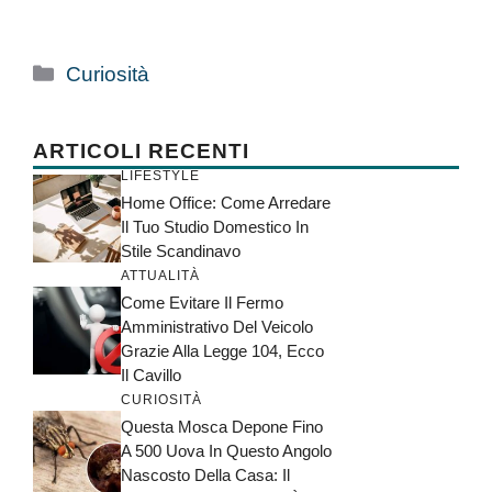
Categorie
Curiosità
ARTICOLI RECENTI
LIFESTYLE
Home Office: Come Arredare
Il Tuo Studio Domestico In
Stile Scandinavo
ATTUALITÀ
Come Evitare Il Fermo
Amministrativo Del Veicolo
Grazie Alla Legge 104, Ecco
Il Cavillo
CURIOSITÀ
Questa Mosca Depone Fino
A 500 Uova In Questo Angolo
Nascosto Della Casa: Il