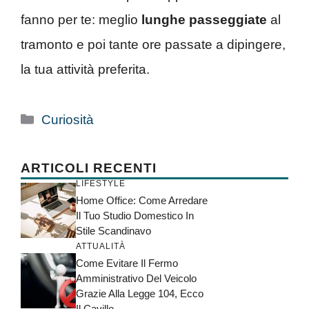
fanno per te: meglio
lunghe passeggiate
al
tramonto e poi tante ore passate a dipingere,
la tua attività preferita.
Categorie
Curiosità
ARTICOLI RECENTI
LIFESTYLE
Home Office: Come Arredare
Il Tuo Studio Domestico In
Stile Scandinavo
ATTUALITÀ
Come Evitare Il Fermo
Amministrativo Del Veicolo
Grazie Alla Legge 104, Ecco
Il Cavillo