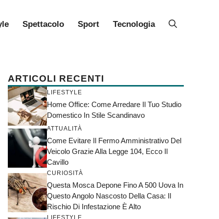
yle
Spettacolo
Sport
Tecnologia
ARTICOLI RECENTI
LIFESTYLE
Home Office: Come Arredare Il Tuo Studio
Domestico In Stile Scandinavo
ATTUALITÀ
Come Evitare Il Fermo Amministrativo Del
Veicolo Grazie Alla Legge 104, Ecco Il
Cavillo
CURIOSITÀ
Questa Mosca Depone Fino A 500 Uova In
Questo Angolo Nascosto Della Casa: Il
Rischio Di Infestazione È Alto
LIFESTYLE