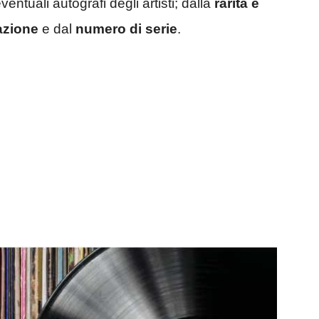
eventuali autografi degli artisti; dalla
rarità e
azione
e dal
numero di serie
.