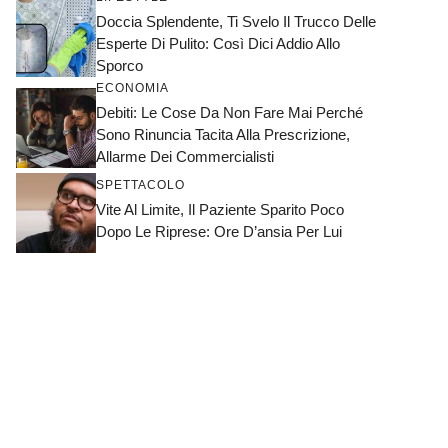
Doccia Splendente, Ti Svelo Il Trucco Delle
Esperte Di Pulito: Così Dici Addio Allo
Sporco
ECONOMIA
Debiti: Le Cose Da Non Fare Mai Perché
Sono Rinuncia Tacita Alla Prescrizione,
Allarme Dei Commercialisti
SPETTACOLO
Vite Al Limite, Il Paziente Sparito Poco
Dopo Le Riprese: Ore D’ansia Per Lui