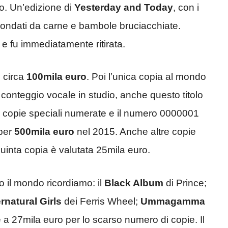
do. Un’edizione di
Yesterday and Today
, con i
rcondati da carne e bambole bruciacchiate.
a e fu immediatamente ritirata.
e circa
100mila euro
. Poi l’unica copia al mondo
 conteggio vocale in studio, anche questo titolo
copie speciali numerate e il numero 0000001
 per
500mila euro
nel 2015. Anche altre copie
inta copia è valutata 25mila euro.
tto il mondo ricordiamo: il
Black Album
di Prince;
rnatural Girls
dei Ferris Wheel;
Ummagamma
re a 27mila euro per lo scarso numero di copie. Il