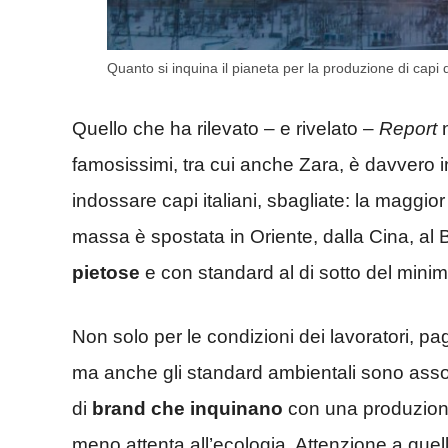
Quanto si inquina il pianeta per la produzione di capi
Quello che ha rilevato – e rivelato –
Report
n
famosissimi, tra cui anche Zara, è davvero in
indossare capi italiani, sbagliate: la maggio
massa è spostata in Oriente, dalla Cina, a
pietose
e con standard al di sotto del minimo 
Non solo per le condizioni dei lavoratori, p
ma anche gli standard ambientali sono assol
di
brand che inquinano
con una produzion
meno attenta all’ecologia. Attenzione a que