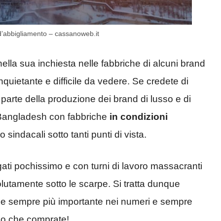
 d’abbigliamento – cassanoweb.it
ella sua inchiesta nelle fabbriche di alcuni brand
quietante e difficile da vedere. Se credete di
r parte della produzione dei brand di lusso e di
l Bangladesh con fabbriche
in condizioni
sindacali sotto tanti punti di vista.
agati pochissimo e con turni di lavoro massacranti
utamente sotto le scarpe. Si tratta dunque
e sempre più importante nei numeri e sempre
llo che comprate!