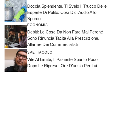
Doccia Splendente, Ti Svelo Il Trucco Delle
Esperte Di Pulito: Così Dici Addio Allo
Sporco
ECONOMIA
Debiti: Le Cose Da Non Fare Mai Perché
Sono Rinuncia Tacita Alla Prescrizione,
Allarme Dei Commercialisti
SPETTACOLO
Vite Al Limite, Il Paziente Sparito Poco
Dopo Le Riprese: Ore D’ansia Per Lui