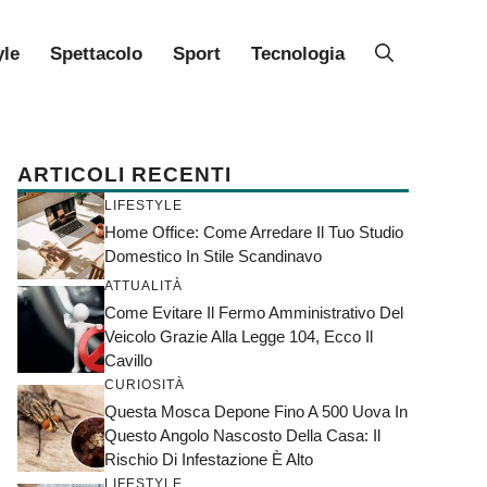
yle
Spettacolo
Sport
Tecnologia
ARTICOLI RECENTI
LIFESTYLE
Home Office: Come Arredare Il Tuo Studio
Domestico In Stile Scandinavo
ATTUALITÀ
Come Evitare Il Fermo Amministrativo Del
Veicolo Grazie Alla Legge 104, Ecco Il
Cavillo
CURIOSITÀ
Questa Mosca Depone Fino A 500 Uova In
Questo Angolo Nascosto Della Casa: Il
Rischio Di Infestazione È Alto
LIFESTYLE