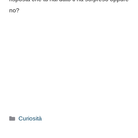
no?
Categorie
Curiosità