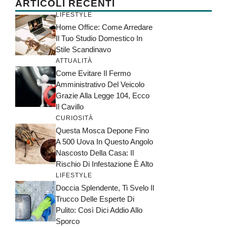
ARTICOLI RECENTI
LIFESTYLE
Home Office: Come Arredare
Il Tuo Studio Domestico In
Stile Scandinavo
ATTUALITÀ
Come Evitare Il Fermo
Amministrativo Del Veicolo
Grazie Alla Legge 104, Ecco
Il Cavillo
CURIOSITÀ
Questa Mosca Depone Fino
A 500 Uova In Questo Angolo
Nascosto Della Casa: Il
Rischio Di Infestazione È Alto
LIFESTYLE
Doccia Splendente, Ti Svelo Il
Trucco Delle Esperte Di
Pulito: Così Dici Addio Allo
Sporco