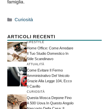
famiglia.
Categorie
Curiosità
ARTICOLI RECENTI
LIFESTYLE
Home Office: Come Arredare
Il Tuo Studio Domestico In
Stile Scandinavo
ATTUALITÀ
Come Evitare Il Fermo
Amministrativo Del Veicolo
Grazie Alla Legge 104, Ecco
Il Cavillo
CURIOSITÀ
Questa Mosca Depone Fino
A 500 Uova In Questo Angolo
Nascosto Della Casa: Il