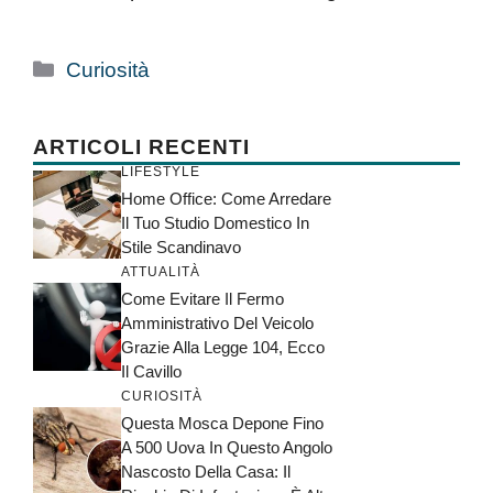
Categorie
Curiosità
ARTICOLI RECENTI
LIFESTYLE
Home Office: Come Arredare
Il Tuo Studio Domestico In
Stile Scandinavo
ATTUALITÀ
Come Evitare Il Fermo
Amministrativo Del Veicolo
Grazie Alla Legge 104, Ecco
Il Cavillo
CURIOSITÀ
Questa Mosca Depone Fino
A 500 Uova In Questo Angolo
Nascosto Della Casa: Il