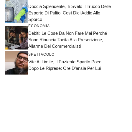
Doccia Splendente, Ti Svelo Il Trucco Delle
Esperte Di Pulito: Così Dici Addio Allo
Sporco
ECONOMIA
Debiti: Le Cose Da Non Fare Mai Perché
Sono Rinuncia Tacita Alla Prescrizione,
Allarme Dei Commercialisti
SPETTACOLO
Vite Al Limite, Il Paziente Sparito Poco
Dopo Le Riprese: Ore D’ansia Per Lui