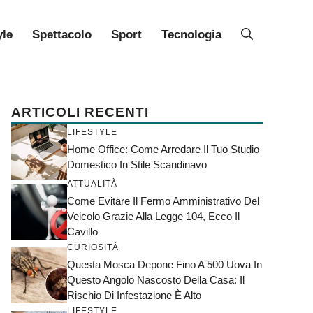
yle
Spettacolo
Sport
Tecnologia
ARTICOLI RECENTI
LIFESTYLE
Home Office: Come Arredare Il Tuo Studio
Domestico In Stile Scandinavo
ATTUALITÀ
Come Evitare Il Fermo Amministrativo Del
Veicolo Grazie Alla Legge 104, Ecco Il
Cavillo
CURIOSITÀ
Questa Mosca Depone Fino A 500 Uova In
Questo Angolo Nascosto Della Casa: Il
Rischio Di Infestazione È Alto
LIFESTYLE